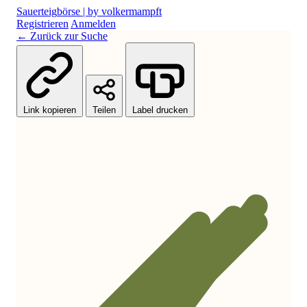
Sauerteig
börse
| by volkermampft
Registrieren
Anmelden
← Zurück zur Suche
Link kopieren
Teilen
Label drucken